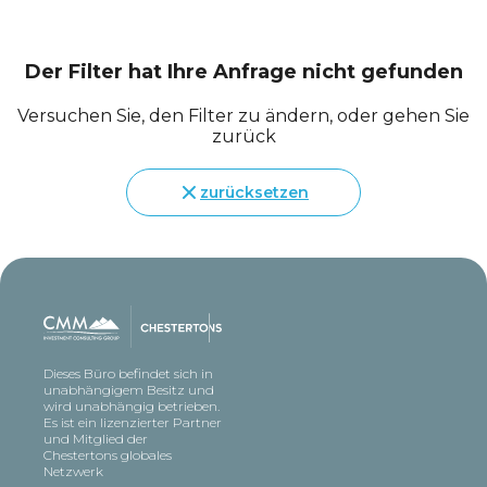
Der Filter hat Ihre Anfrage nicht gefunden
Versuchen Sie, den Filter zu ändern, oder gehen Sie
zurück
zurücksetzen
Dieses Büro befindet sich in
unabhängigem Besitz und
wird unabhängig betrieben.
Es ist ein lizenzierter Partner
und Mitglied der
Chestertons globales
Netzwerk