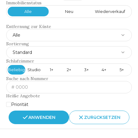
Immobilienstatus
Alle
Neu
Wiederverkauf
Entfernung zur Küste
Alle
Sortierung
Standard
Schlafzimmer
Beliebig
Studio
1+
2+
3+
4+
5+
Suche nach Nummer
Heiße Angebote
Priorität
ANWENDEN
ZURüCKSETZEN