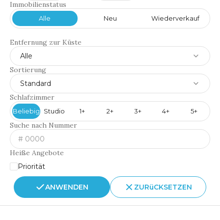
Immobilienstatus
Alle
Neu
Wiederverkauf
Entfernung zur Küste
Alle
Sortierung
Standard
Schlafzimmer
Beliebig
Studio
1+
2+
3+
4+
5+
Suche nach Nummer
Heiße Angebote
Priorität
ANWENDEN
ZURüCKSETZEN