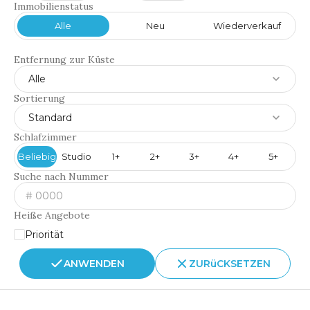
Immobilienstatus
Alle
Neu
Wiederverkauf
Entfernung zur Küste
Alle
Sortierung
Standard
Schlafzimmer
Beliebig
Studio
1+
2+
3+
4+
5+
Suche nach Nummer
Heiße Angebote
Priorität
ANWENDEN
ZURüCKSETZEN