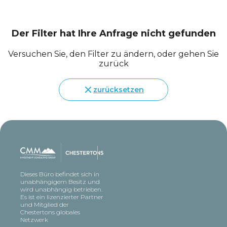
Der Filter hat Ihre Anfrage nicht gefunden
Versuchen Sie, den Filter zu ändern, oder gehen Sie
zurück
zurücksetzen
Dieses Büro befindet sich in
unabhängigem Besitz und
wird unabhängig betrieben.
Es ist ein lizenzierter Partner
und Mitglied der
Chestertons globales
Netzwerk