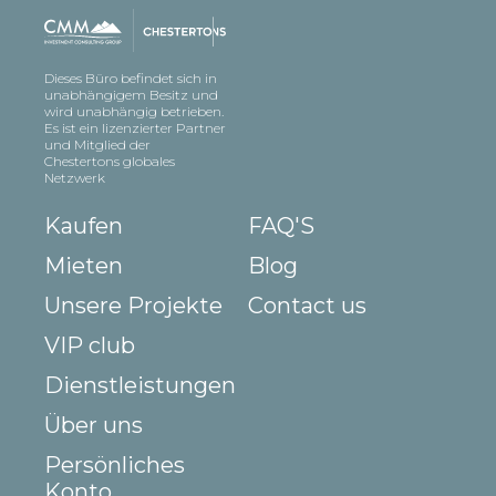
Dieses Büro befindet sich in
unabhängigem Besitz und
wird unabhängig betrieben.
Es ist ein lizenzierter Partner
und Mitglied der
Chestertons globales
Netzwerk
Kaufen
FAQ'S
Mieten
Blog
Unsere Projekte
Contact us
VIP club
Dienstleistungen
Über uns
Persönliches
Konto