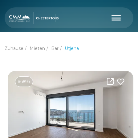
Zuhause
Mieten
Bar
Utjeha
#6895