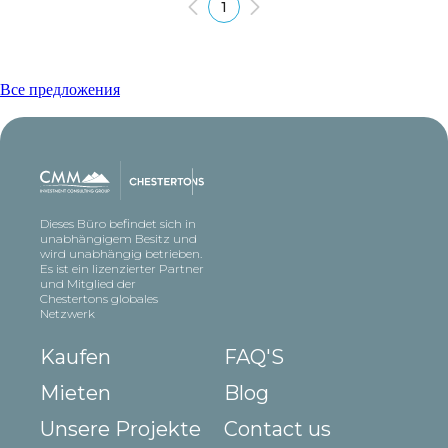
1
Все предложения
Dieses Büro befindet sich in
unabhängigem Besitz und
wird unabhängig betrieben.
Es ist ein lizenzierter Partner
und Mitglied der
Chestertons globales
Netzwerk
Kaufen
FAQ'S
Mieten
Blog
Unsere Projekte
Contact us