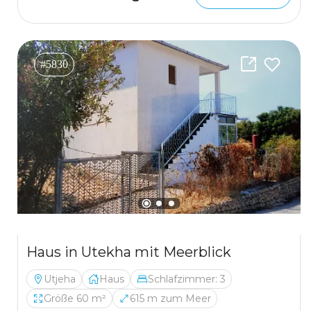
#5830
Haus in Utekha mit Meerblick
Utjeha
Haus
Schlafzimmer: 3
Größe 60 m²
615 m zum Meer