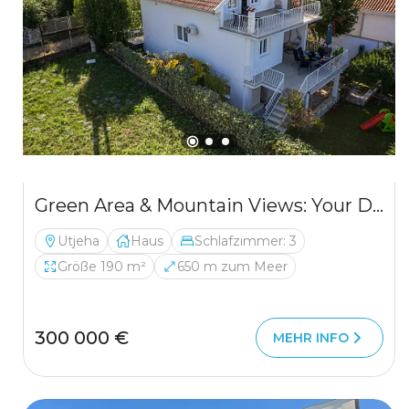
Green Area & Mountain Views: Your Dream Home
Utjeha
Haus
Schlafzimmer: 3
Größe 190 m²
650 m zum Meer
300 000 €
MEHR INFO