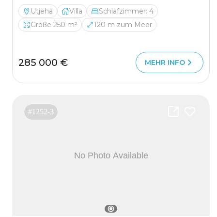
Utjeha
Villa
Schlafzimmer: 4
Größe 250 m²
120 m zum Meer
285 000 €
MEHR INFO
#1252-3