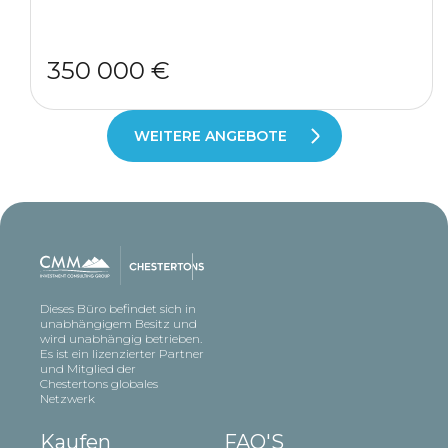
350 000 €
WEITERE ANGEBOTE
Dieses Büro befindet sich in
unabhängigem Besitz und
wird unabhängig betrieben.
Es ist ein lizenzierter Partner
und Mitglied der
Chestertons globales
Netzwerk
Kaufen
FAQ'S