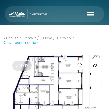
Zuhause
Verkauf
Budva
Bechichi
Gewerbeimmobilien
#6712