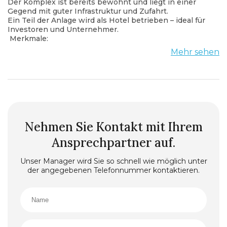
Der Komplex ist bereits bewohnt und liegt in einer
Gegend mit guter Infrastruktur und Zufahrt.
Ein Teil der Anlage wird als Hotel betrieben – ideal für
Investoren und Unternehmer.
Merkmale:
Gesamtfläche: 661 m²
Mehr sehen
• Obergeschoss — 417 m²
• Untergeschoss — 244 m²
Zustand: Rohbau (ohne Innenausbau)
Deckenhöhe: 2,44 m und 4,40 m
Eigener Eingang, Aufzug mit direktem Zugang
Teilverkauf möglich
Ausstattung:
Alle technischen Anschlüsse vorhanden
Nehmen Sie Kontakt mit Ihrem
Maximale elektrische Leistung installiert
Wasser-, Abwasser- und Lüftungspunkte vorbereitet
Ansprechpartner auf.
Ein Schwimmbad ist im Projekt vorgesehen
Nutzungsmöglichkeiten:
Unser Manager wird Sie so schnell wie möglich unter
SPA mit Pool | Schönheitssalon | Massagestudio |
der angegebenen Telefonnummer kontaktieren.
Wäscherei | Lager | Mini-Hotel (7–8 Zimmer, einige mit
Meerblick)