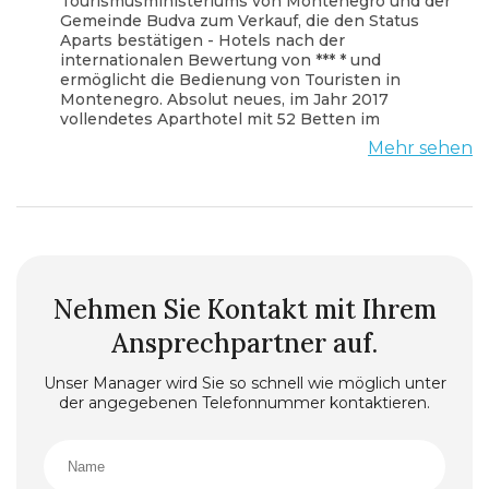
Tourismusministeriums von Montenegro und der
Gemeinde Budva zum Verkauf, die den Status
Aparts bestätigen - Hotels nach der
internationalen Bewertung von *** * und
ermöglicht die Bedienung von Touristen in
Montenegro. Absolut neues, im Jahr 2017
vollendetes Aparthotel mit 52 Betten im
Zentrum von Budva, nur wenige Gehminuten
Mehr sehen
von den Stränden (10 Minuten), Supermärkten
und Märkten (2 Minuten), der Altstadt (18
Minuten), dem Busbahnhof (5 Minuten),
Gemeinden - Rathauser (4 Minuten).
Lux Das Apartment nimmt die gesamte 8. Etage
des Gebäudes ein, das aus der Höhe der 8. Etage
einen atemberaubenden Blick auf das Meer, die
Nehmen Sie Kontakt mit Ihrem
Berge und die ganze Stadt bietet. Loggien haben
eine hohe Betonbrüstung, um die Sicherheit von
Ansprechpartner auf.
Kindern und Erwachsenen zu gewährleisten.
Die Gesamtnutzfläche des Hotels (ohne Korridor)
Unser Manager wird Sie so schnell wie möglich unter
beträgt ca. 1000 m2. Ein moderner Aufzug
der angegebenen Telefonnummer kontaktieren.
ermöglicht es nur Gästen mit speziellen Karten,
in die 8. Etage zu gelangen. Die Sicherheit WIRD
auch durch Eine Rund-um-die-Uhr-
Videoüberwachung der Hauptein- und -