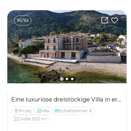
#6784
Eine luxuriöse dreistöckige Villa in erster Meereslinie in Kotor
Prcanj
Villa
Schlafzimmer: 6
Größe 500 m²