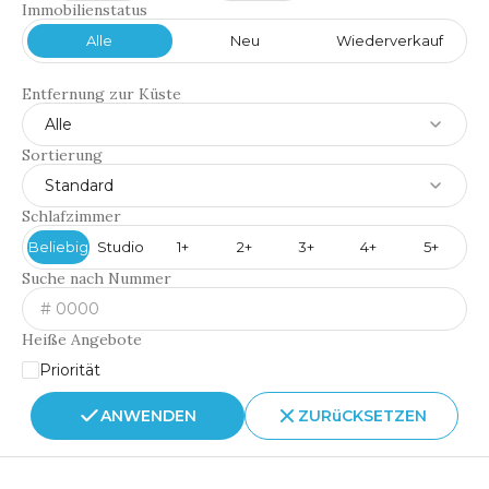
Immobilienstatus
Alle
Neu
Wiederverkauf
Entfernung zur Küste
Alle
Sortierung
Standard
Schlafzimmer
Beliebig
Studio
1+
2+
3+
4+
5+
Suche nach Nummer
Heiße Angebote
Priorität
ANWENDEN
ZURüCKSETZEN