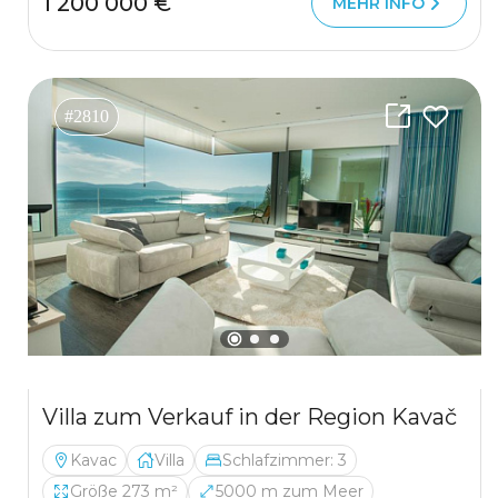
1 200 000 €
MEHR INFO
#2810
Villa zum Verkauf in der Region Kavač
Kavac
Villa
Schlafzimmer: 3
Größe 273 m²
5000 m zum Meer