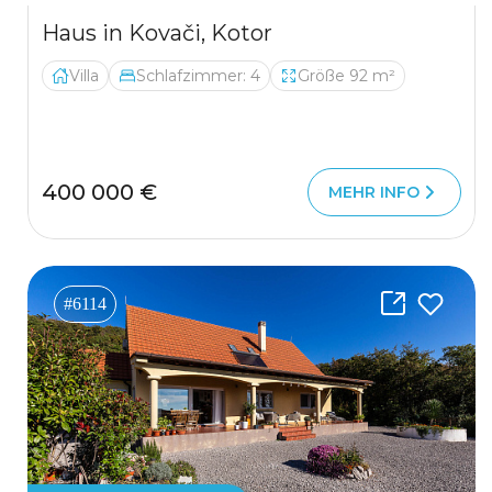
Haus in Kovači, Kotor
Villa
Schlafzimmer: 4
Größe 92 m²
400 000 €
MEHR INFO
#6114