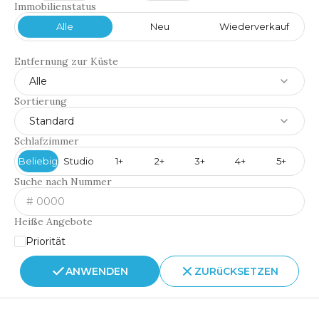
Immobilienstatus
Alle
Neu
Wiederverkauf
Entfernung zur Küste
Alle
Sortierung
Standard
Schlafzimmer
Beliebig
Studio
1+
2+
3+
4+
5+
Suche nach Nummer
Heiße Angebote
Priorität
ANWENDEN
ZURüCKSETZEN