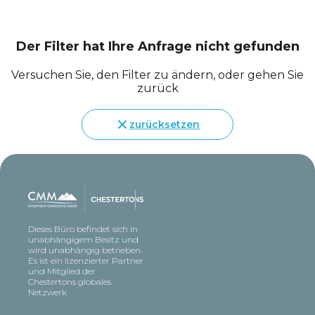
Der Filter hat Ihre Anfrage nicht gefunden
Versuchen Sie, den Filter zu ändern, oder gehen Sie
zurück
zurücksetzen
Dieses Büro befindet sich in
unabhängigem Besitz und
wird unabhängig betrieben.
Es ist ein lizenzierter Partner
und Mitglied der
Chestertons globales
Netzwerk