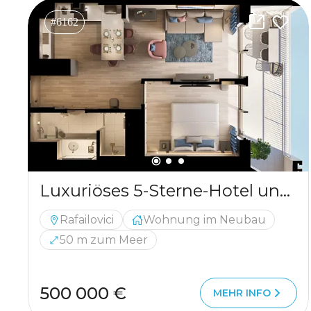
#6162
Luxuriöses 5-Sterne-Hotel und Wohnkomplex in Rafailovici
Rafailovici
Wohnung im Neubau
50 m zum Meer
500 000 €
MEHR INFO