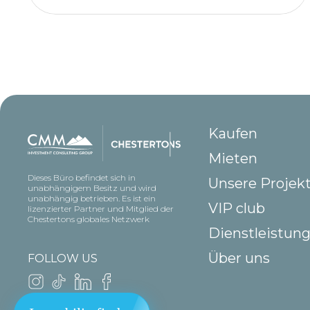
Kaufen
Mieten
Dieses Büro befindet sich in
Unsere Projek
unabhängigem Besitz und wird
unabhängig betrieben. Es ist ein
VIP club
lizenzierter Partner und Mitglied der
Chestertons globales Netzwerk
Dienstleistun
Über uns
FOLLOW US