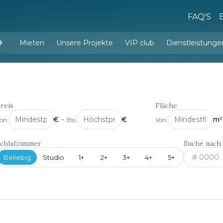
FAQ'S
Mieten
Unsere Projekte
VIP club
Dienstleistunge
Dienstleistungen d
Innenarchitektur und Einrichtu
g
reis
Fläche
€
-
€
m²
on:
Bis:
Von:
chlafzimmer
Suche nac
Beliebig
Studio
1+
2+
3+
4+
5+