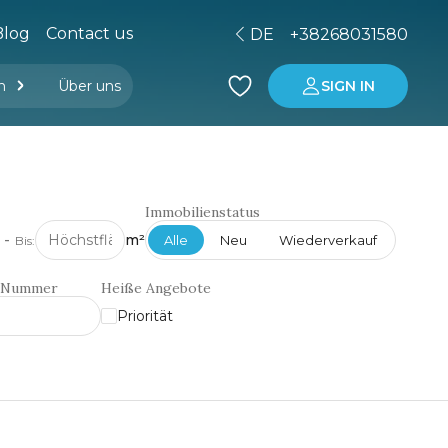
Blog
Contact us
DE
+38268031580
n
Über uns
SIGN IN
er Managementgesellschaft
ng
Immobilienkauf in Montenegro
Investitionen in Montenegro
Immobilienstatus
-
m²
Alle
Neu
Wiederverkauf
Bis:
h Nummer
Heiße Angebote
Priorität