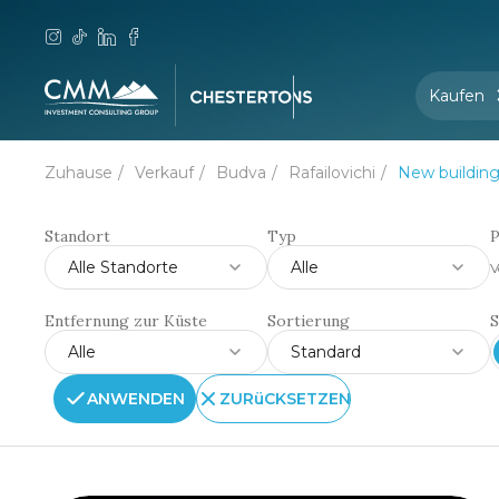
Kaufen
Zuhause
Verkauf
Budva
Rafailovichi
New buildin
Standort
Typ
P
Alle Standorte
Alle
V
Entfernung zur Küste
Sortierung
S
Alle
Standard
ANWENDEN
ZURüCKSETZEN