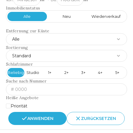
Immobilienstatus
Alle
Neu
Wiederverkauf
Entfernung zur Küste
Alle
Sortierung
Standard
Schlafzimmer
Beliebig
Studio
1+
2+
3+
4+
5+
Suche nach Nummer
Heiße Angebote
Priorität
ANWENDEN
ZURüCKSETZEN