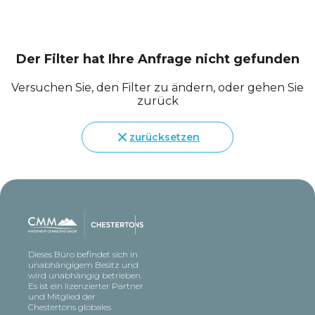
Der Filter hat Ihre Anfrage nicht gefunden
Versuchen Sie, den Filter zu ändern, oder gehen Sie
zurück
zurücksetzen
Dieses Büro befindet sich in
unabhängigem Besitz und
wird unabhängig betrieben.
Es ist ein lizenzierter Partner
und Mitglied der
Chestertons globales