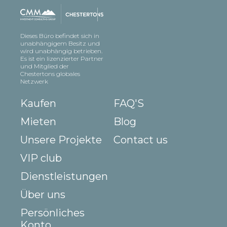
Dieses Büro befindet sich in
unabhängigem Besitz und
wird unabhängig betrieben.
Es ist ein lizenzierter Partner
und Mitglied der
Chestertons globales
Netzwerk
Kaufen
FAQ'S
Mieten
Blog
Unsere Projekte
Contact us
VIP club
Dienstleistungen
Über uns
Persönliches
Konto