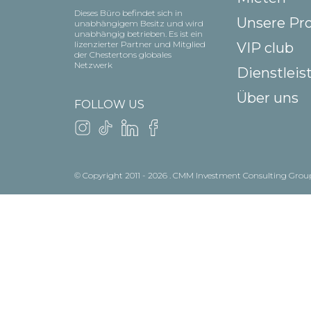
Dieses Büro befindet sich in
Unsere Pr
unabhängigem Besitz und wird
unabhängig betrieben. Es ist ein
lizenzierter Partner und Mitglied
VIP club
der Chestertons globales
Netzwerk
Dienstlei
Über uns
FOLLOW US
© Copyright 2011 - 2026 . CMM Investment Consulting Grou