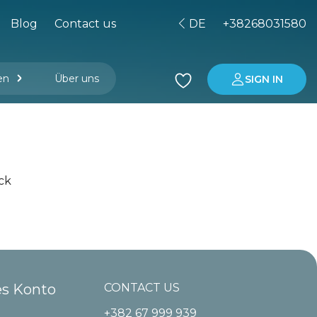
Blog
Contact us
DE
+38268031580
en
Über uns
SIGN IN
r Managementgesellschaft
Immobilienkauf in Montenegro
Investitionen in Montenegro
ck
es Konto
CONTACT US
+382 67 999 939