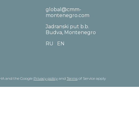
global@cmm-
montenegro.com
Jadranski put b.b.
Budva, Montenegro
RU
EN
TCHA and the Google
Privacy policy
and
Terms
of Service apply