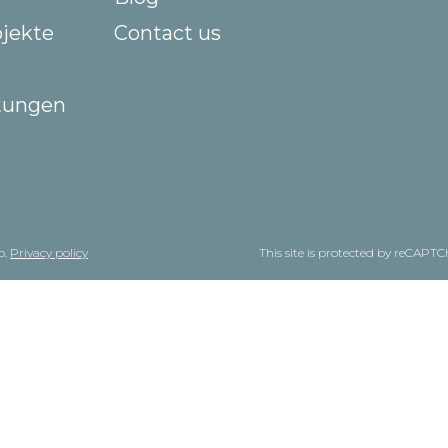
ojekte
Contact us
stungen
p.
Privacy policy
This site is protected by reCAP