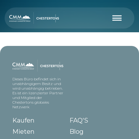
Dieses Büro befindet sich in
unabhängigem Besitz und
wird unabhängig betrieben.
Es ist ein lizenzierter Partner
und Mitglied der
Chestertons globales
Netzwerk
Kaufen
FAQ'S
Mieten
Blog