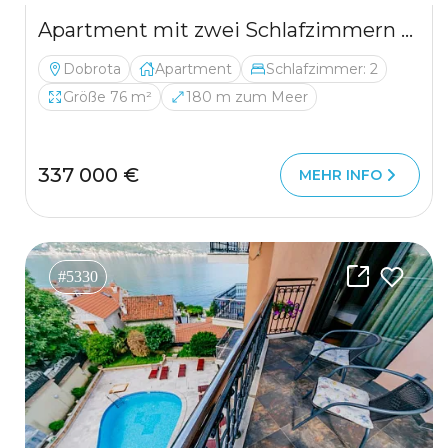
Apartment mit zwei Schlafzimmern und Meerblick in Kotor
Dobrota
Apartment
Schlafzimmer: 2
Größe 76 m²
180 m zum Meer
337 000 €
MEHR INFO
#5330