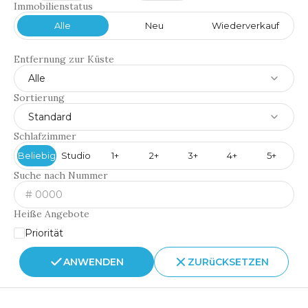
Immobilienstatus
Alle
Neu
Wiederverkauf
Entfernung zur Küste
Alle
Sortierung
Standard
Schlafzimmer
Beliebig
Studio
1+
2+
3+
4+
5+
Suche nach Nummer
Heiße Angebote
Priorität
ANWENDEN
ZURüCKSETZEN