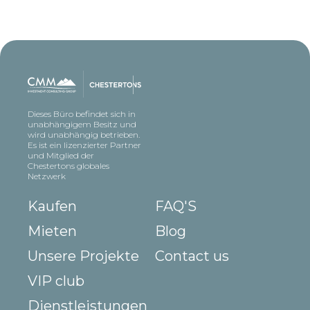
Dieses Büro befindet sich in
unabhängigem Besitz und
wird unabhängig betrieben.
Es ist ein lizenzierter Partner
und Mitglied der
Chestertons globales
Netzwerk
Kaufen
FAQ'S
Mieten
Blog
Unsere Projekte
Contact us
VIP club
Dienstleistungen