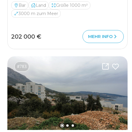
Bar
Land
Größe 1000 m²
3000 m zum Meer
202 000 €
MEHR INFO
#783