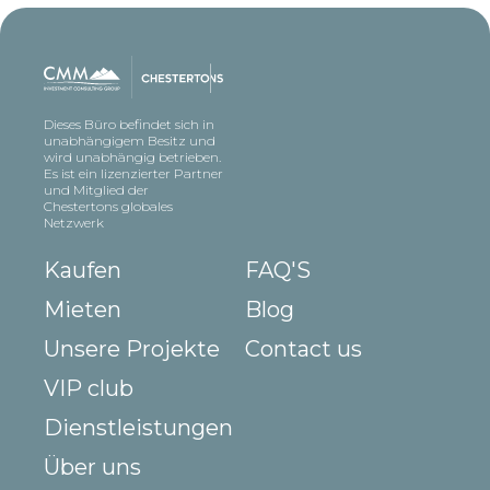
Dieses Büro befindet sich in
unabhängigem Besitz und
wird unabhängig betrieben.
Es ist ein lizenzierter Partner
und Mitglied der
Chestertons globales
Netzwerk
Kaufen
FAQ'S
Mieten
Blog
Unsere Projekte
Contact us
VIP club
Dienstleistungen
Über uns