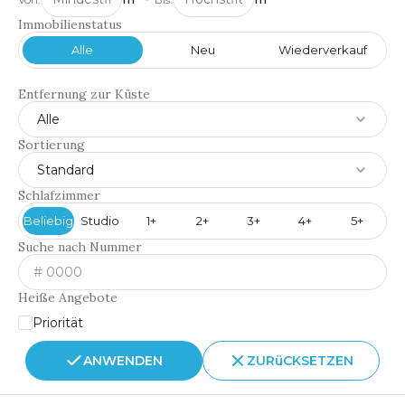
Immobilienstatus
Alle
Neu
Wiederverkauf
Entfernung zur Küste
Alle
Sortierung
Standard
Schlafzimmer
Beliebig
Studio
1+
2+
3+
4+
5+
Suche nach Nummer
Heiße Angebote
Priorität
ANWENDEN
ZURüCKSETZEN