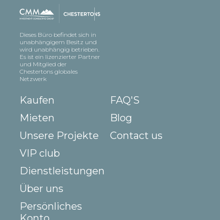
Dieses Büro befindet sich in
unabhängigem Besitz und
wird unabhängig betrieben.
Es ist ein lizenzierter Partner
und Mitglied der
Chestertons globales
Netzwerk
Kaufen
FAQ'S
Mieten
Blog
Unsere Projekte
Contact us
VIP club
Dienstleistungen
Über uns
Persönliches
Konto