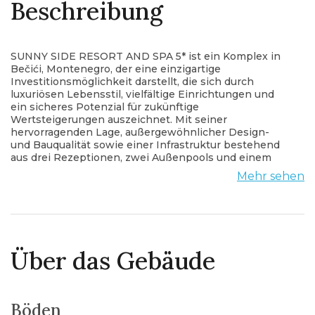
Beschreibung
SUNNY SIDE RESORT AND SPA 5* ist ein Komplex in
Bečići, Montenegro, der eine einzigartige
Investitionsmöglichkeit darstellt, die sich durch
luxuriösen Lebensstil, vielfältige Einrichtungen und
ein sicheres Potenzial für zukünftige
Wertsteigerungen auszeichnet. Mit seiner
hervorragenden Lage, außergewöhnlicher Design-
und Bauqualität sowie einer Infrastruktur bestehend
aus drei Rezeptionen, zwei Außenpools und einem
Innenpool, zwei Fitnessstudios, zwei türkischen
Mehr sehen
Bädern, zwei finnischen Saunen, einem Massageraum,
einer Waschküche und einem Konferenzraum Mit
einer Kapazität für 50 Personen, einem Coworking
Space und einem Spielzimmer für Kinder bietet dieser
Komplex einen Lebensstil von unvergleichlicher
Eleganz inmitten der atemberaubenden Schönheit
Über das Gebäude
der Adriaküste sowie die Möglichkeit, alle 12 Monate
im Jahr zu vermieten. was eine höhere Kapitalrendite
bringt.
Unser Komplex ist ein Spiegelbild italienischer
Böden
Kreativität, der montenegrinischen Landschaft mit