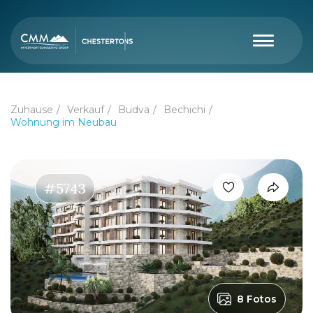
Zuhause
Verkauf
Budva
Bechichi
Wohnung im Neubau
#5743
8 Fotos