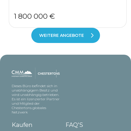
1 800 000 €
WEITERE ANGEBOTE
Dieses Büro befindet sich in
unabhängigem Besitz und
wird unabhängig betrieben.
Es ist ein lizenzierter Partner
und Mitglied der
Chestertons globales
Netzwerk
Kaufen
FAQ'S