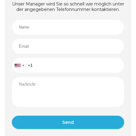
In der Nähe eines Dorfes mit lokalen Geschäften und
Unser Manager wird Sie so schnell wie möglich unter
grundlegenden Annehmlichkeiten.
der angegebenen Telefonnummer kontaktieren.
Ideale Umgebung für Familien, Naturliebhaber oder
Landwirte.
Perfekt für diejenigen, die eine ruhige und sichere
Umgebung zum Wohnen oder Entspannen suchen.
Dieses Grundstück bietet eine perfekte Gelegenheit
für alle, die der Stadt entfliehen und ihr Traumhaus
oder ein Wochenendhaus in der Natur bauen
möchten. Der Standort bietet auch
Investitionspotenzial, sei es im Bereich Tourismus
oder Landwirtschaft.