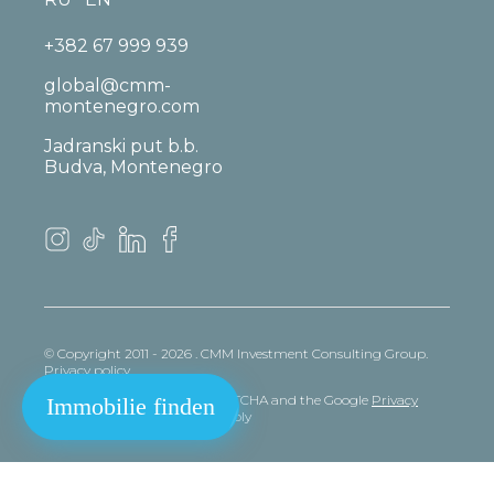
+382 67 999 939
global@cmm-
montenegro.com
Jadranski put b.b.
Budva, Montenegro
© Copyright 2011 - 2026 . CMM Investment Consulting Group.
Privacy policy
This site is protected by reCAPTCHA and the Google
Privacy
Immobilie finden
policy
and
Terms
of Service apply