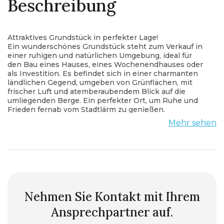
Beschreibung
Attraktives Grundstück in perfekter Lage!
Ein wunderschönes Grundstück steht zum Verkauf in
einer ruhigen und natürlichen Umgebung, ideal für
den Bau eines Hauses, eines Wochenendhauses oder
als Investition. Es befindet sich in einer charmanten
ländlichen Gegend, umgeben von Grünflächen, mit
frischer Luft und atemberaubendem Blick auf die
umliegenden Berge. Ein perfekter Ort, um Ruhe und
Frieden fernab vom Stadtlärm zu genießen.
Grundstücksmerkmale:
Mehr sehen
Größe: Groß genug für verschiedene Zwecke (Details
auf Anfrage erhältlich).
Infrastruktur: Das Grundstück hat Zugang zu einer
asphaltierten Straße, was eine einfache Anbindung
und Erreichbarkeit gewährleistet.
Versorgungsanschlüsse: Strom, Wasser und andere
notwendige Infrastruktur für den Bau sind in der Nähe
verfügbar.
Nehmen Sie Kontakt mit Ihrem
Zugang: Hervorragender und breiter Zugang von der
Ansprechpartner auf.
Hauptstraße.
Lage: