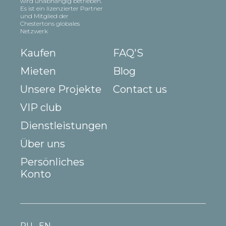
wird unabhängig betrieben.
Es ist ein lizenzierter Partner
und Mitglied der
Chestertons globales
Netzwerk
Kaufen
FAQ'S
Mieten
Blog
Unsere Projekte
Contact us
VIP club
Dienstleistungen
Über uns
Persönliches
Konto
RU
EN