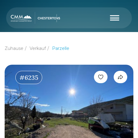
Zuhause
Verkauf
Parzelle
#6235