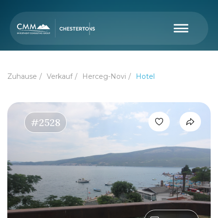
Zuhause
Verkauf
Herceg-Novi
Hotel
#2528