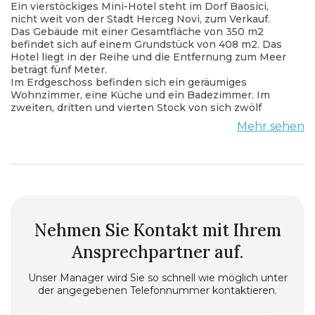
Ein vierstöckiges Mini-Hotel steht im Dorf Baosici,
nicht weit von der Stadt Herceg Novi, zum Verkauf.
Das Gebäude mit einer Gesamtfläche von 350 m2
befindet sich auf einem Grundstück von 408 m2. Das
Hotel liegt in der Reihe und die Entfernung zum Meer
beträgt fünf Meter.
Im Erdgeschoss befinden sich ein geräumiges
Wohnzimmer, eine Küche und ein Badezimmer. Im
zweiten, dritten und vierten Stock von sich zwölf
Wohnungen, vier auf jeder Etage. Jedes der Zimmer
Mehr sehen
verfügt über ein Badezimmer. Darüber hinaus gibt es
auf jeder Etage des Gebäudes große Terrassen mit
einem wunderschönen Blick auf die Bucht von Kotor.
Alle Apartments sind möbliert und mit den
notwendigen Geräten ausgestattet.
Der Ort, an dem sich das Hotel befindet, ist ideal für
einen abwechslungsreichen Urlaub. Der Strand ist
dreißig Meter vom Hotel entfernt. warmes, klares
Nehmen Sie Kontakt mit Ihrem
Meerwasser und viele Sonnentage im Jahr locken
viele Touristen an diesen Avg.
Ansprechpartner auf.
Unser Manager wird Sie so schnell wie möglich unter
der angegebenen Telefonnummer kontaktieren.