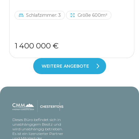
Schlafzimmer: 3
Größe 600m²
1 400 000 €
WEITERE ANGEBOTE
Dieses Büro befindet sich in
unabhängigem Besitz und
wird unabhängig betrieben.
Es ist ein lizenzierter Partner
und Mitglied der