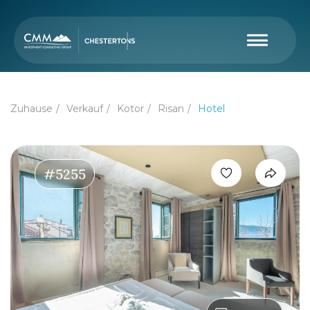
Zuhause
Verkauf
Kotor
Risan
Hotel
#5255