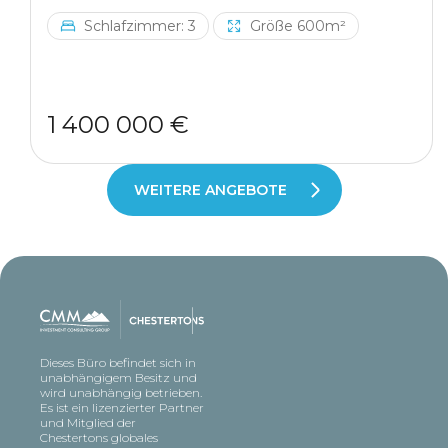
Schlafzimmer: 3
Größe 600m²
1 400 000 €
WEITERE ANGEBOTE
Dieses Büro befindet sich in
unabhängigem Besitz und
wird unabhängig betrieben.
Es ist ein lizenzierter Partner
und Mitglied der
Chestertons globales