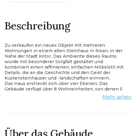
Beschreibung
Zu verkaufen ein neues Objekt mit mehreren
Wohnungen in einem alten Steinhaus in Risan, in der
Nähe der Stadt Kotor. Das Ambiente dieses Raums
wurde mit besonderer Sorgfalt gestaltet und
kombiniert einen raffinierten, einfachen Möbelstil mit
Details, die an die Geschichte und den Geist der
Küstensteinhäuser und -landschaften erinnern.
Das Haus erstreckt sich über vier Ebenen. Das
Gebäude verfügt über 8 Wohneinheiten, von denen 5
Studios und die anderen 3 Apartments mit zwei
Mehr sehen
Schlafzimmern sind. Das Haus bietet Platz für
insgesamt 22 Personen.
Die Wohnungen sind komplett möbliert und
ausgestattet. Es gibt eine Klimaanlage in jedem
Zimmer. Die meisten Apartments haben Meerblick.
Im Hof des Gebäudes gibt es einen Pool und einen
Über das Gebäude
Grillplatz.