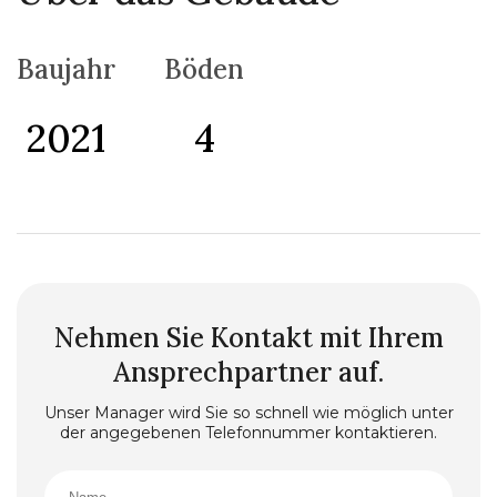
Vor dem Gebäude gibt es einen Parkplatz für alle
Gäste.
In der Nähe des Gebäudes befinden sich Geschäfte,
Baujahr
Böden
Restaurants, Cafés und eine Bushaltestelle, während
das Meer nur 150 m entfernt ist.
2021
4
Nehmen Sie Kontakt mit Ihrem
Ansprechpartner auf.
Unser Manager wird Sie so schnell wie möglich unter
der angegebenen Telefonnummer kontaktieren.