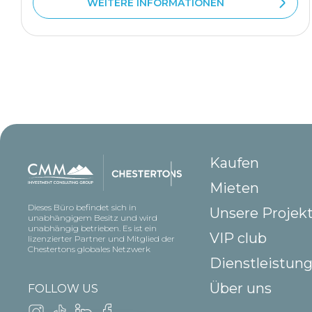
WEITERE INFORMATIONEN
Kaufen
Mieten
Dieses Büro befindet sich in
Unsere Projek
unabhängigem Besitz und wird
unabhängig betrieben. Es ist ein
VIP club
lizenzierter Partner und Mitglied der
Chestertons globales Netzwerk
Dienstleistun
Über uns
FOLLOW US