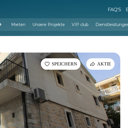
FAQ'S
Mieten
Unsere Projekte
VIP club
Dienstleistunge
Dienstleistungen d
Innenarchitektur und Einrichtu
SPEICHERN
AKTIE