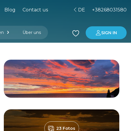
Blog
Contact us
DE
+38268031580
en
Über uns
SIGN IN
r Managementgesellschaft
Immobilienkauf in Montenegro
Investitionen in Montenegro
23 Fotos