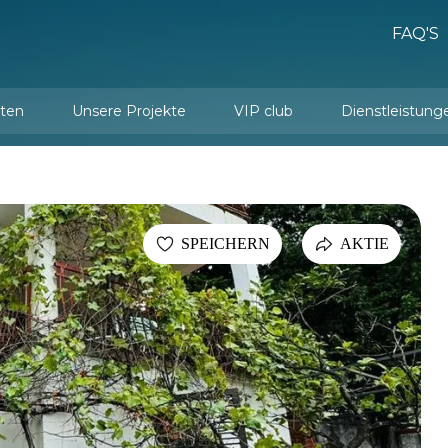
FAQ'S
ten
Unsere Projekte
VIP club
Dienstleistung
Dienstleistungen de
Innenarchitektur und Einrichtung
SPEICHERN
AKTIE