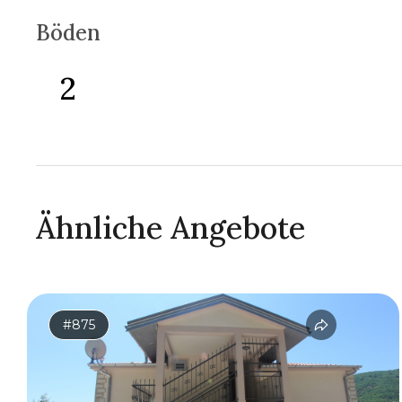
Böden
2
Ähnliche Angebote
#875