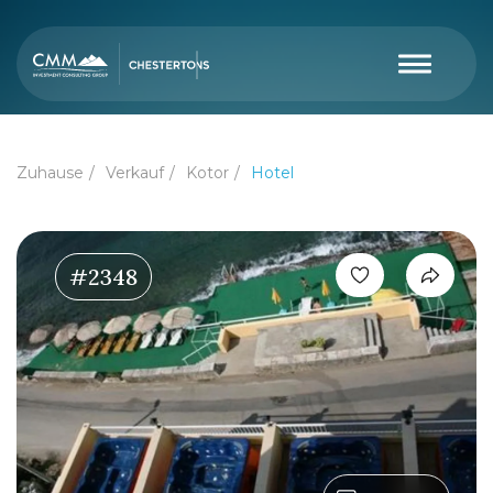
Zuhause
Verkauf
Kotor
Hotel
#2348