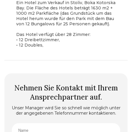
Ein Hotel zum Verkauf in Stoliv, Boka Kotorska
Bay. Die Fläche des Hotels beträgt 1630 m2 +
1000 m2 Parkfläche (das Grundstück um das
Hotel herum wurde für den Park mit dem Bau
von 12 Bungalows für 25 Personen gekauft).
Das Hotel verfügt über 28 Zimmer:
• 12 Dreibettzimmer,
• 12 Doubles,
blockquote style="margin: 0px 0px 0px 40px; border:
none; padding: 0px;"> • 4 Einzel.
Insgesamt für 60-70 Personen. In den Zimmern:
3-2-1 Betten, Möbel, Toilette mit Dusche, TV,
Telefon, Internetzugang. Fast alle Zimmer haben
Terrassen und Meerblick. Es gibt eine große
Nehmen Sie Kontakt mit Ihrem
halboffene Terrasse (~140 m2) mit
Swimmingpool und Meerblick. Im fünften Stock
Ansprechpartner auf.
befindet sich ein Konferenzsaal für ca. 100-120
Mitarbeiter. Es gibt (Erdgeschoss) ein schönes
Unser Manager wird Sie so schnell wie möglich unter
eigenes Restaurant "Castello di Boca" für 50-60
der angegebenen Telefonnummer kontaktieren.
Personen mit Küche und Aufenthaltsraum. Es
hat einen eigenen Pier und 2 kleine Strände.
Mehr sehen