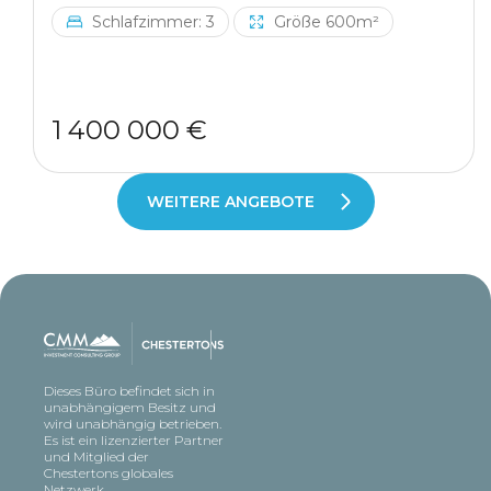
Schlafzimmer: 3
Größe 600m²
1 400 000 €
WEITERE ANGEBOTE
Dieses Büro befindet sich in
unabhängigem Besitz und
wird unabhängig betrieben.
Es ist ein lizenzierter Partner
und Mitglied der
Chestertons globales
Netzwerk