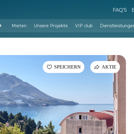
FAQ'S
Mieten
Unsere Projekte
VIP club
Dienstleistunge
Dienstleistungen d
Innenarchitektur und Einrichtu
SPEICHERN
AKTIE