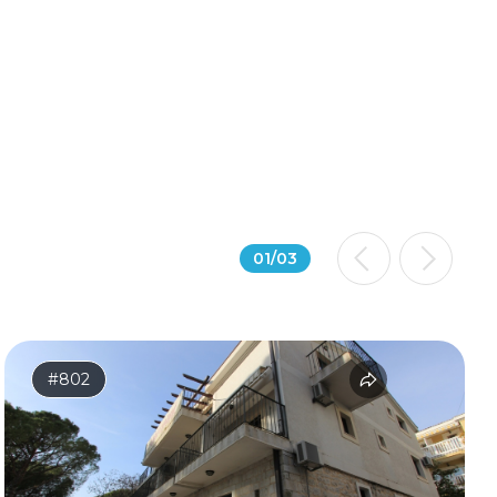
01
/
03
#802