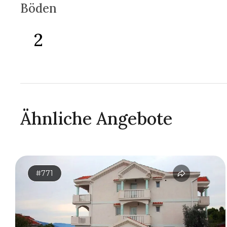
Böden
2
Ähnliche Angebote
#771