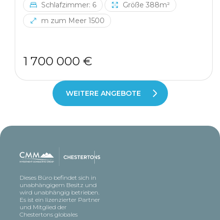
Schlafzimmer: 6
Größe 388m²
m zum Meer 1500
1 700 000 €
WEITERE ANGEBOTE
Dieses Büro befindet sich in
unabhängigem Besitz und
wird unabhängig betrieben.
Es ist ein lizenzierter Partner
und Mitglied der
Chestertons globales