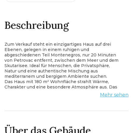
Beschreibung
Zum Verkauf steht ein einzigartiges Haus auf drei
Ebenen, gelegen in einem ruhigen und
abgeschiedenen Teil Montenegros, nur 20 Minuten
von Petrovac entfernt, zwischen dem Meer und dem
Skutarisee. Ideal für Menschen, die Privatsphäre,
Natur und eine authentische Mischung aus
mediterranem und bergigem Ambiente suchen.
Das Haus mit 180 m² Wohnfläche strahlt Wärme,
Charakter und eine besondere Atmosphäre aus. Das
Interieur ist mit authentischen Möbeln aus Südafrika
Mehr sehen
eingerichtet, darunter sorgfältig ausgewählte Unikate,
Antiquitäten, Sleeper-Wood-Elemente und Teakholz.
Jeder Bereich des Hauses erzählt seine eigene
Geschichte und vermittelt luxuriösen Komfort im
Einklang mit der Natur. Vor dem Haus gibt es einen
idealen Platz für den Bau eines Swimmingpools.
Über das Gebäude
Die Immobilie erstreckt sich über drei Ebenen und