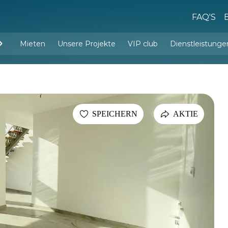
FAQ'S
Mieten
Unsere Projekte
VIP club
Dienstleistunge
Dienstleistungen d
Innenarchitektur und Einrichtu
SPEICHERN
AKTIE