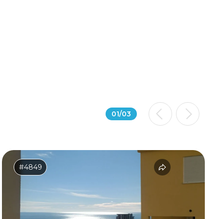
01
/
03
#4849