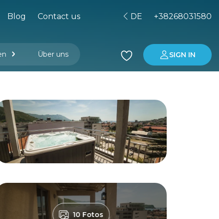
Blog
Contact us
DE
+38268031580
en
Über uns
SIGN IN
r Managementgesellschaft
Immobilienkauf in Montenegro
Investitionen in Montenegro
10 Fotos