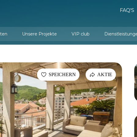
FAQ'S
ten
Unsere Projekte
VIP club
Dienstleistung
Dienstleistungen de
Innenarchitektur und Einrichtung
SPEICHERN
AKTIE