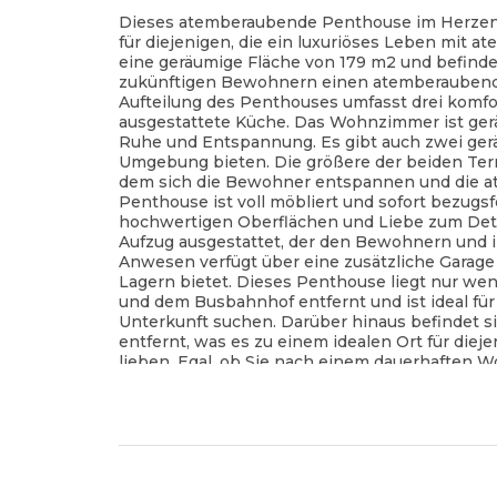
Dieses atemberaubende Penthouse im Herzen 
für diejenigen, die ein luxuriöses Leben mit
eine geräumige Fläche von 179 m2 und befinde
zukünftigen Bewohnern einen atemberaubenden
Aufteilung des Penthouses umfasst drei komfo
ausgestattete Küche. Das Wohnzimmer ist gerä
Ruhe und Entspannung. Es gibt auch zwei geräu
Umgebung bieten. Die größere der beiden Terra
dem sich die Bewohner entspannen und die 
Penthouse ist voll möbliert und sofort bezugs
hochwertigen Oberflächen und Liebe zum Deta
Aufzug ausgestattet, der den Bewohnern und 
Anwesen verfügt über eine zusätzliche Garag
Lagern bietet. Dieses Penthouse liegt nur we
und dem Busbahnhof entfernt und ist ideal fü
Unterkunft suchen. Darüber hinaus befindet 
entfernt, was es zu einem idealen Ort für die
lieben. Egal, ob Sie nach einem dauerhaften 
Penthouse in Budva ist eine außergewöhnliche
bietet.