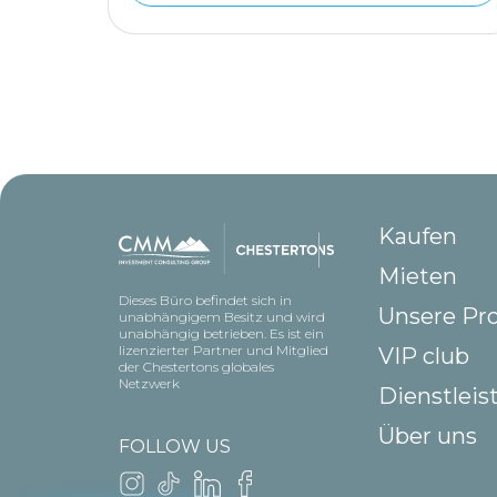
Kaufen
Mieten
Dieses Büro befindet sich in
Unsere Pr
unabhängigem Besitz und wird
unabhängig betrieben. Es ist ein
lizenzierter Partner und Mitglied
VIP club
der Chestertons globales
Netzwerk
Dienstlei
Über uns
FOLLOW US