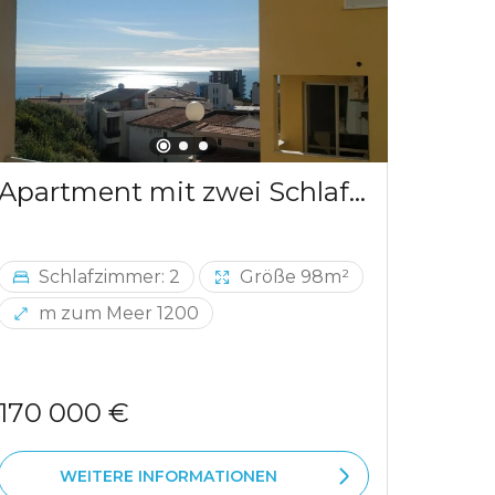
Apartment mit zwei Schlafzimmern und Meerblick in Ulcinj
Schlafzimmer: 2
Größe 98m²
Sc
m zum Meer 1200
m 
170 000 €
290 
WEITERE INFORMATIONEN