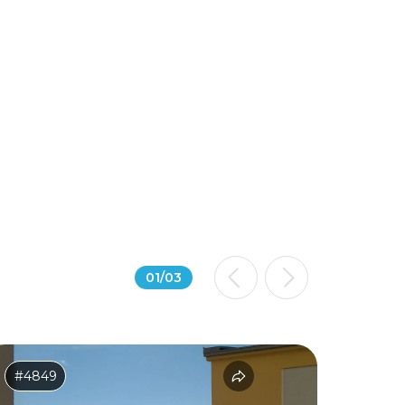
01
/
03
#4849
#2614