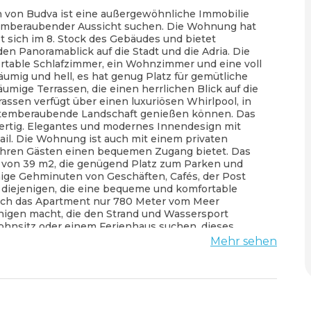
von Budva ist eine außergewöhnliche Immobilie
 atemberaubender Aussicht suchen. Die Wohnung hat
t sich im 8. Stock des Gebäudes und bietet
 Panoramablick auf die Stadt und die Adria. Die
rtable Schlafzimmer, ein Wohnzimmer und eine voll
umig und hell, es hat genug Platz für gemütliche
mige Terrassen, die einen herrlichen Blick auf die
ssen verfügt über einen luxuriösen Whirlpool, in
atemberaubende Landschaft genießen können. Das
fertig. Elegantes und modernes Innendesign mit
il. Die Wohnung ist auch mit einem privaten
ihren Gästen einen bequemen Zugang bietet. Das
e von 39 m2, die genügend Platz zum Parken und
nige Gehminuten von Geschäften, Cafés, der Post
r diejenigen, die eine bequeme und komfortable
sich das Apartment nur 780 Meter vom Meer
jenigen macht, die den Strand und Wassersport
Wohnsitz oder einem Ferienhaus suchen, dieses
 Immobilie, die Luxus, Komfort und Bequemlichkeit
Mehr sehen