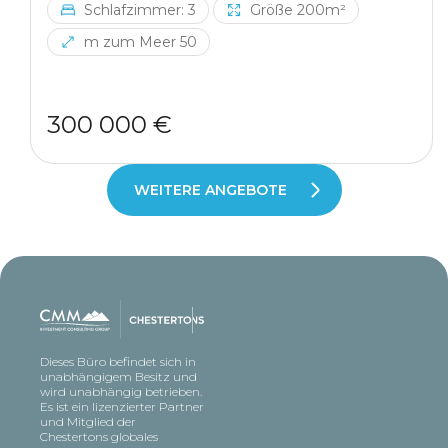
Schlafzimmer: 3
Größe 200m²
m zum Meer 50
300 000 €
WEITERE ANGEBOTE
Dieses Büro befindet sich in
unabhängigem Besitz und
wird unabhängig betrieben.
Es ist ein lizenzierter Partner
und Mitglied der
Chestertons globales