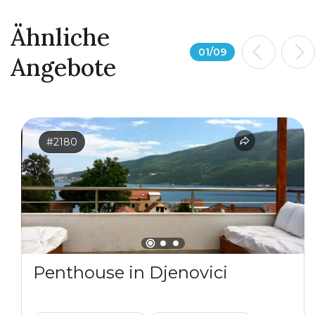
Ähnliche
01
/
09
Angebote
#2180
Penthouse in Djenovici